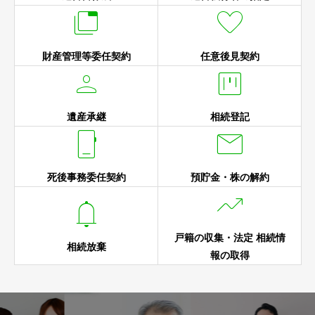


財産管理等委任契約
任意後見契約


遺産承継
相続登記


死後事務委任契約
預貯金・株の解約


戸籍の収集・法定 相続情
相続放棄
報の取得