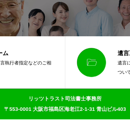
ーム
遺言

遺言執行者指定などのご相
遺言
ら
つい
リッツトラスト司法書士事務所
〒553-0001 大阪市福島区海老江2-1-31 青山ビル403