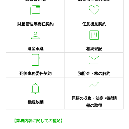


財産管理等委任契約
任意後見契約


遺産承継
相続登記


死後事務委任契約
預貯金・株の解約


戸籍の収集・法定 相続情
相続放棄
報の取得
【業務内容に関しての補足】