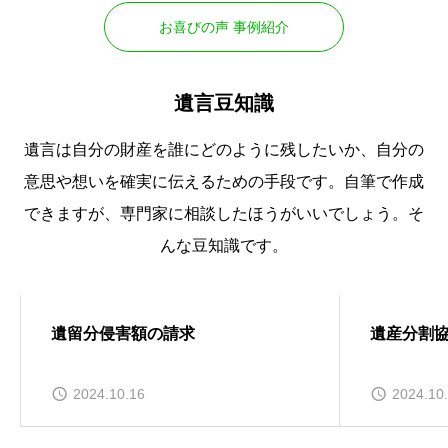
お喜びの声 事例紹介
遺言豆知識
遺言は自分の財産を誰にどのように残したいか、自分の
意思や想いを確実に伝えるための手段です。自筆で作成
できますが、専門家に相談したほうがいいでしょう。そ
んな豆知識です。
遺言豆知識
遺言豆知
遺留分侵害額の請求
遺産分割協
2024.10.16
2024.10