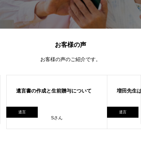
お客様の声
お客様の声のご紹介です。
遺言書の作成と生前贈与について
増田先生
遺言
遺言
Sさん