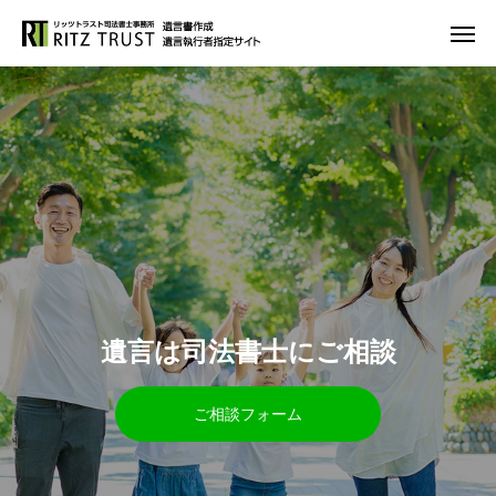
遺
言
は
司
法
書
士
に
ご
相
談
ご相談フォーム